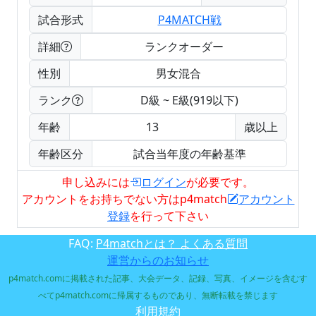
試合形式
P4MATCH戦
詳細
ランクオーダー
性別
男女混合
ランク
D級 ~ E級(919以下)
年齢
13
歳以上
年齢区分
試合当年度の年齢基準
申し込みには
ログイン
が必要です。
アカウントをお持ちでない方はp4match
アカウント
登録
を行って下さい
FAQ:
P4matchとは？ よくある質問
運営からのお知らせ
p4match.comに掲載された記事、大会データ、記録、写真、イメージを含むす
べてp4match.comに帰属するものであり、無断転載を禁じます
利用規約