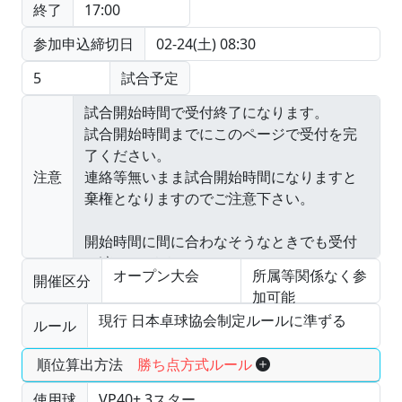
終了
17:00
参加申込締切日
02-24(土) 08:30
5
試合予定
注意
オープン大会
所属等関係なく参
開催区分
加可能
現行 日本卓球協会制定ルールに準ずる
ルール
順位算出方法
勝ち点方式ルール
使用球
VP40+ 3スター