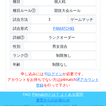
種目
個人戦
種目ルール
競技大会ルール
試合方法
3
ゲームマッチ
試合形式
P4MATCH戦
詳細
ランクオーダー
性別
男女混合
ランク
制限無し
年齢
制限なし
申し込みには
ログイン
が必要です。
アカウントをお持ちでない方はp4match
アカウント
登録
を行って下さい
FAQ:
P4matchとは？ よくある質問
運営からのお知らせ