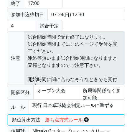
終了
17:00
参加申込締切日
07-24(日) 12:30
4
試合予定
注意
オープン大会
所属等関係なく参
開催区分
加可能
現行 日本卓球協会制定ルールに準ずる
ルール
順位算出方法
勝ち点方式ルール
使用球
Nittaku3スタープレミアム クリーン