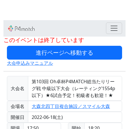
このイベントは終了しています
大会申込みマニュアル
第103回 Oh卓杯P4MATCH総当たりリー
大会名
グ戦 中級以下大会（レーティング1554p
以下）★6試合予定！初級者も歓迎！★
会場名
大森北四丁目複合施設／スマイル大森
開催日
2022-06-18(土)
開場
17:50
開始
18:20