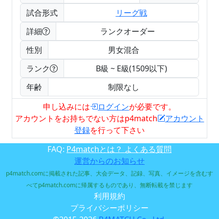
試合形式
リーグ戦
詳細
ランクオーダー
性別
男女混合
ランク
B級 ~ E級(1509以下)
年齢
制限なし
申し込みには
ログイン
が必要です。
アカウントをお持ちでない方はp4match
アカウント
登録
を行って下さい
FAQ:
P4matchとは？ よくある質問
運営からのお知らせ
p4match.comに掲載された記事、大会データ、記録、写真、イメージを含むす
べてp4match.comに帰属するものであり、無断転載を禁じます
利用規約
プライバシーポリシー