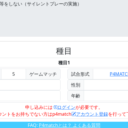
種目
種目1
5
ゲームマッチ
試合形式
P4MAT
性別
年齢
申し込みには
ログイン
が必要です。
ウントをお持ちでない方はp4match
アカウント登録
を行って
FAQ:
P4matchとは？ よくある質問