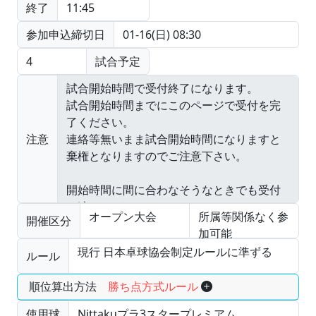
終了
11:45
参加申込締切日
01-16(日) 08:30
4
試合予定
注意
オープン大会
所属等関係なく参
開催区分
加可能
現行 日本卓球協会制定ルールに準ずる
ルール
順位算出方法
勝ち点方式ルール
使用球
Nittakuプラ3スタープレミアム