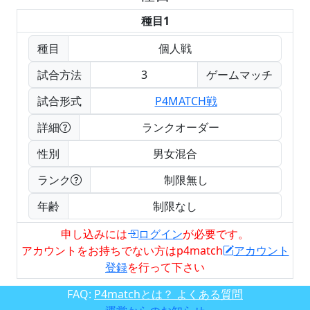
種目1
種目
個人戦
試合方法
3
ゲームマッチ
試合形式
P4MATCH戦
詳細
ランクオーダー
性別
男女混合
ランク
制限無し
年齢
制限なし
申し込みには
ログイン
が必要です。
アカウントをお持ちでない方はp4match
アカウント
登録
を行って下さい
FAQ:
P4matchとは？ よくある質問