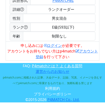
試合形式
P4MATCH戦
詳細
ランクオーダー
性別
男女混合
ランク
E級(593以下)
年齢
制限なし
申し込みには
ログイン
が必要です。
アカウントをお持ちでない方はp4match
アカウント
登録
を行って下さい
FAQ:
P4matchとは？ よくある質問
運営からのお知らせ
p4match.comに掲載された記事、大会データ、記録、写真、イメージを含むす
べてp4match.comに帰属するものであり、無断転載を禁じます
利用規約
プライバシーポリシー
©2015-2026
P4MATCH Co., Ltd.