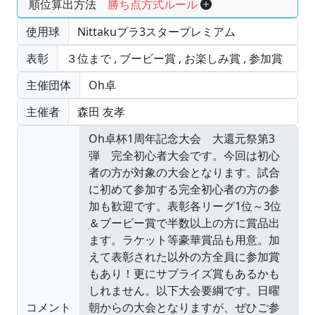
順位算出方法
勝ち点方式ルール
使用球
Nittakuプラ3スタープレミアム
表彰
３位まで
,
ブービー賞
,
お楽しみ賞
,
参加賞
主催団体
Oh卓
主催者
森田 友孝
コメント