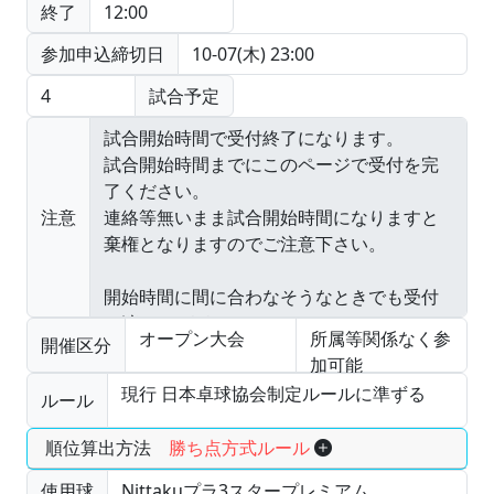
終了
12:00
参加申込締切日
10-07(木) 23:00
4
試合予定
注意
オープン大会
所属等関係なく参
開催区分
加可能
現行 日本卓球協会制定ルールに準ずる
ルール
順位算出方法
勝ち点方式ルール
使用球
Nittakuプラ3スタープレミアム