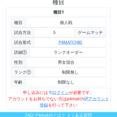
種目
種目1
種目
個人戦
試合方法
5
ゲームマッチ
試合形式
P4MATCH戦
詳細
ランクオーダー
性別
男女混合
ランク
制限無し
年齢
制限なし
申し込みには
ログイン
が必要です。
アカウントをお持ちでない方はp4match
アカウント
登録
を行って下さい
FAQ:
P4matchとは？ よくある質問