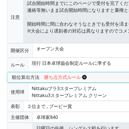
注意
オープン大会
開催区分
現行 日本卓球協会制定ルールに準ずる
ルール
順位算出方法
勝ち点方式ルール
Nittakuプラ3スタープレミアム
使用球
Nittaku3スタープレミアム クリーン
表彰
２位まで
,
ブービー賞
主催団体
卓球家840