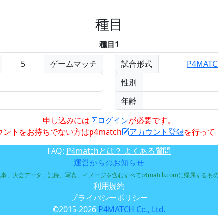
種目
種目1
5
ゲームマッチ
試合形式
P4MAT
性別
年齢
申し込みには
ログイン
が必要です。
ウントをお持ちでない方はp4match
アカウント登録
を行って
FAQ:
P4matchとは？ よくある質問
運営からのお知らせ
れた記事、大会データ、記録、写真、イメージを含むすべてp4match.comに帰属す
利用規約
プライバシーポリシー
©2015-2026
P4MATCH Co., Ltd.