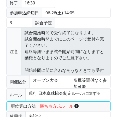
終了
16:30
参加申込締切日
06-26(土) 14:05
3
試合予定
注意
オープン大会
所属等関係なく参
開催区分
加可能
現行 日本卓球協会制定ルールに準ずる
ルール
順位算出方法
勝ち点方式ルール
使用球
未設定