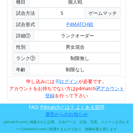
種目
個人戦
試合方法
5
ゲームマッチ
試合形式
P4MATCH戦
詳細
ランクオーダー
性別
男女混合
ランク
制限無し
年齢
制限なし
申し込みには
ログイン
が必要です。
アカウントをお持ちでない方はp4match
アカウント
登録
を行って下さい
FAQ:
P4matchとは？ よくある質問
運営からのお知らせ
p4match.comに掲載された記事、大会データ、記録、写真、イメージを含むす
べてp4match.comに帰属するものであり、無断転載を禁じます