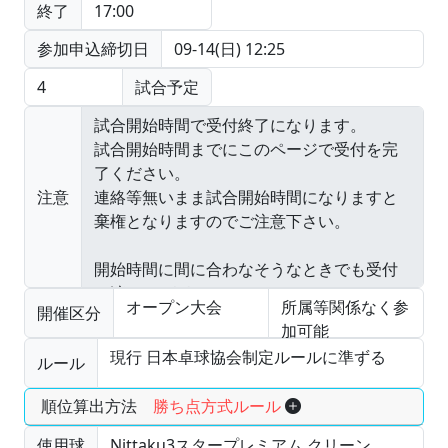
終了
17:00
参加申込締切日
09-14(日) 12:25
4
試合予定
注意
オープン大会
所属等関係なく参
開催区分
加可能
現行 日本卓球協会制定ルールに準ずる
ルール
順位算出方法
勝ち点方式ルール
使用球
Nittaku3スタープレミアム クリーン