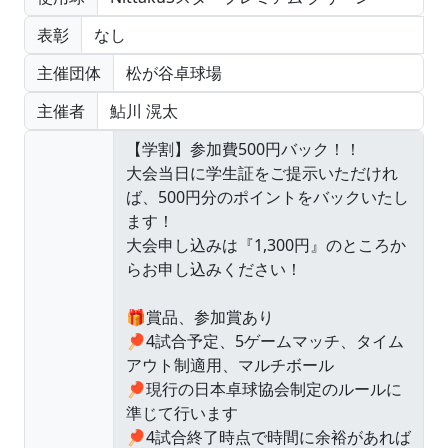
表彰
なし
主催団体
松が谷卓球場
主催者
鮎川 滉太