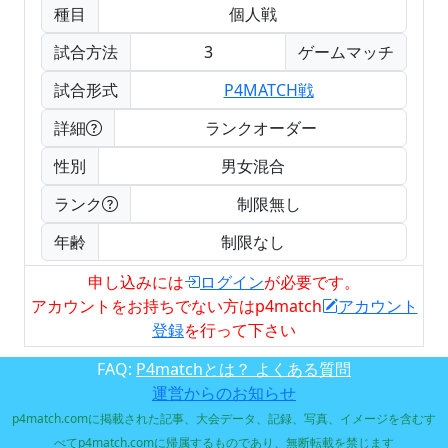
種目
個人戦
試合方法
3
ゲームマッチ
試合形式
P4MATCH戦
詳細
ランクオーダー
性別
男女混合
ランク
制限無し
年齢
制限なし
申し込みには
ログイン
が必要です。
アカウントをお持ちでない方はp4match
アカウント
登録
を行って下さい
FAQ:
P4matchとは？ よくある質問
運営からのお知らせ
p4match.comに掲載された記事、大会データ、記録、写真、イメージを含むす
べてp4match.comに帰属するものであり、無断転載を禁じます