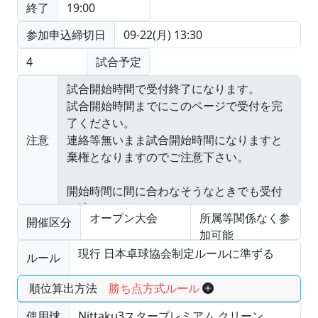
終了
19:00
参加申込締切日
09-22(月) 13:30
4
試合予定
注意
オープン大会
所属等関係なく参
開催区分
加可能
現行 日本卓球協会制定ルールに準ずる
ルール
順位算出方法
勝ち点方式ルール
使用球
Nittaku3スタープレミアム クリーン