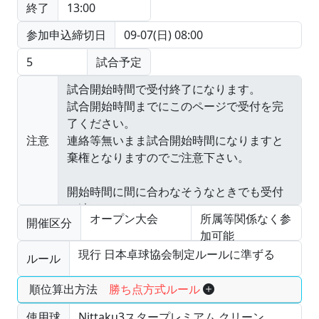
終了
13:00
参加申込締切日
09-07(日) 08:00
5
試合予定
注意
オープン大会
所属等関係なく参
開催区分
加可能
現行 日本卓球協会制定ルールに準ずる
ルール
順位算出方法
勝ち点方式ルール
使用球
Nittaku3スタープレミアム クリーン