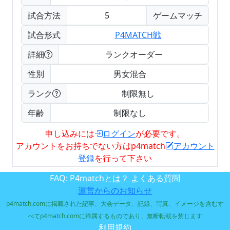
試合方法
5
ゲームマッチ
試合形式
P4MATCH戦
詳細
ランクオーダー
性別
男女混合
ランク
制限無し
年齢
制限なし
申し込みには
ログイン
が必要です。
アカウントをお持ちでない方はp4match
アカウント
登録
を行って下さい
FAQ:
P4matchとは？ よくある質問
運営からのお知らせ
p4match.comに掲載された記事、大会データ、記録、写真、イメージを含むす
べてp4match.comに帰属するものであり、無断転載を禁じます
利用規約