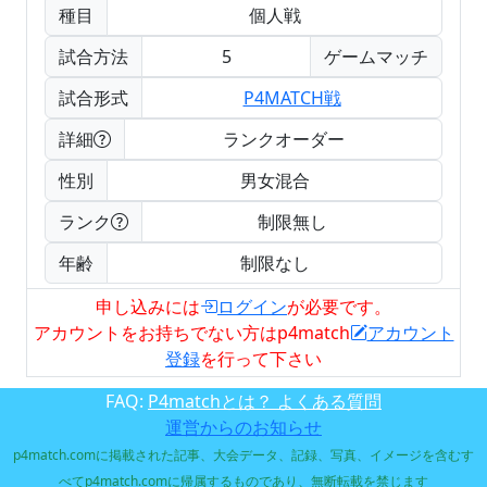
種目
個人戦
試合方法
5
ゲームマッチ
試合形式
P4MATCH戦
詳細
ランクオーダー
性別
男女混合
ランク
制限無し
年齢
制限なし
申し込みには
ログイン
が必要です。
アカウントをお持ちでない方はp4match
アカウント
登録
を行って下さい
FAQ:
P4matchとは？ よくある質問
運営からのお知らせ
p4match.comに掲載された記事、大会データ、記録、写真、イメージを含むす
べてp4match.comに帰属するものであり、無断転載を禁じます