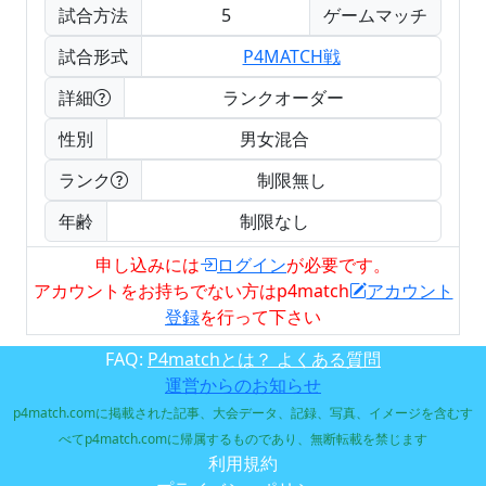
試合方法
5
ゲームマッチ
試合形式
P4MATCH戦
詳細
ランクオーダー
性別
男女混合
ランク
制限無し
年齢
制限なし
申し込みには
ログイン
が必要です。
アカウントをお持ちでない方はp4match
アカウント
登録
を行って下さい
FAQ:
P4matchとは？ よくある質問
運営からのお知らせ
p4match.comに掲載された記事、大会データ、記録、写真、イメージを含むす
べてp4match.comに帰属するものであり、無断転載を禁じます
利用規約