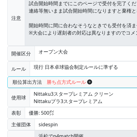
注意
オープン大会
開催区分
現行 日本卓球協会制定ルールに準ずる
ルール
順位算出方法
勝ち点方式ルール
Nittaku3スタープレミアム クリーン
使用球
Nittakuプラ3スタープレミアム
表彰
優勝: 500㌽
主催団体
sidespin