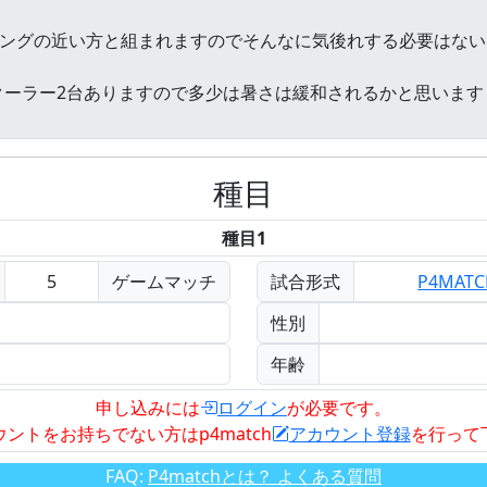
種目
種目1
5
ゲームマッチ
試合形式
P4MAT
性別
年齢
申し込みには
ログイン
が必要です。
ウントをお持ちでない方はp4match
アカウント登録
を行って
FAQ:
P4matchとは？ よくある質問