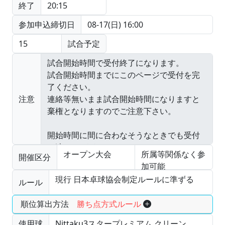
終了
20:15
参加申込締切日
08-17(日) 16:00
15
試合予定
注意
オープン大会
所属等関係なく参
開催区分
加可能
現行 日本卓球協会制定ルールに準ずる
ルール
順位算出方法
勝ち点方式ルール
使用球
Nittaku3スタープレミアム クリーン