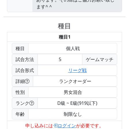
種目
種目1
種目
個人戦
試合方法
5
ゲームマッチ
試合形式
リーグ戦
詳細
ランクオーダー
性別
男女混合
ランク
D級 ~ E級(919以下)
年齢
制限なし
申し込みには
ログイン
が必要です。