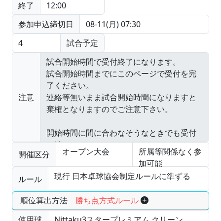
終了
12:00
参加申込締切日
08-11(月) 07:30
4
試合予定
注意
オープン大会
所属等関係なく参
開催区分
加可能
現行 日本卓球協会制定ルールに準ずる
ルール
順位算出方法
勝ち点方式ルール
使用球
Nittaku3スタープレミアム クリーン