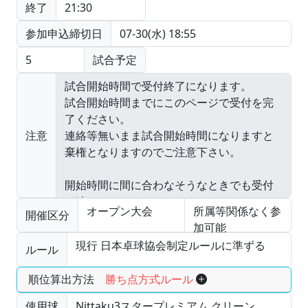
終了
21:30
参加申込締切日
07-30(水) 18:55
5
試合予定
注意
オープン大会
所属等関係なく参
開催区分
加可能
現行 日本卓球協会制定ルールに準ずる
ルール
順位算出方法
勝ち点方式ルール
使用球
Nittaku3スタープレミアム クリーン