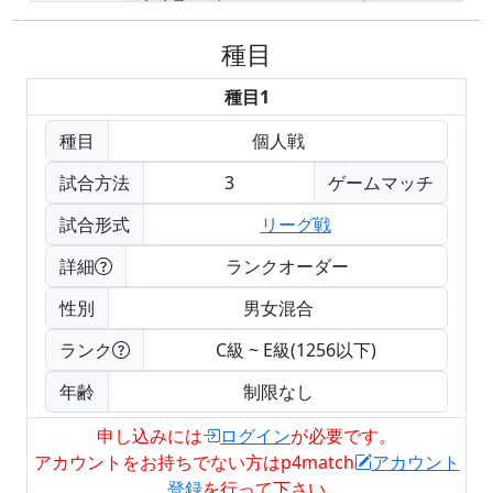
種目
種目1
種目
個人戦
試合方法
3
ゲームマッチ
試合形式
リーグ戦
詳細
ランクオーダー
性別
男女混合
ランク
C級 ~ E級(1256以下)
年齢
制限なし
申し込みには
ログイン
が必要です。
アカウントをお持ちでない方はp4match
アカウント
登録
を行って下さい