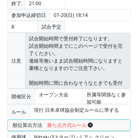
終了
21:00
参加申込締切日
07-20(日) 18:14
8
試合予定
注意
オープン大会
所属等関係なく参
開催区分
加可能
現行 日本卓球協会制定ルールに準ずる
ルール
順位算出方法
勝ち点方式ルール
使用球
Nittaku3スタープレミアム クリーン