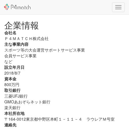
Toggl
navig
企業情報
会社名
Ｐ４ＭＡＴＣＨ株式会社
主な事業内容
スポーツ等の大会運営サポートサービス事業
会員サービス事業
など
設立年月日
2018/8/7
資本金
800万円
取引銀行
三菱UFJ銀行
GMOあおぞらネット銀行
楽天銀行
本社所在地
〒164-0012
東京都中野区本町１－１１－４ ラウレアＭ号室
連絡先