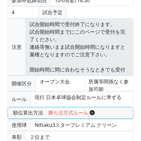
参加申込締切日
10-03(金) 18:30
4
試合予定
注意
オープン大会
所属等関係なく参
開催区分
加可能
現行 日本卓球協会制定ルールに準ずる
ルール
順位算出方法
勝ち点方式ルール
使用球
Nittaku3スタープレミアム クリーン
表彰
２位まで