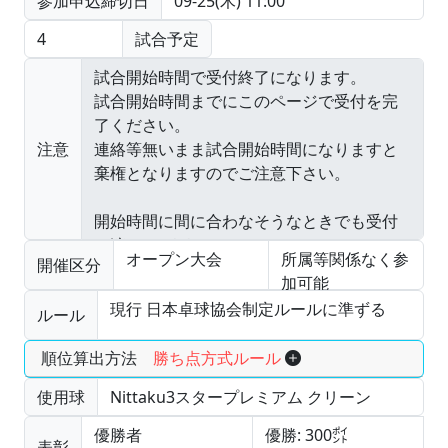
参加申込締切日
09-25(木) 11:00
4
試合予定
注意
オープン大会
所属等関係なく参
開催区分
加可能
現行 日本卓球協会制定ルールに準ずる
ルール
順位算出方法
勝ち点方式ルール
使用球
Nittaku3スタープレミアム クリーン
優勝者
優勝: 300㌽
表彰