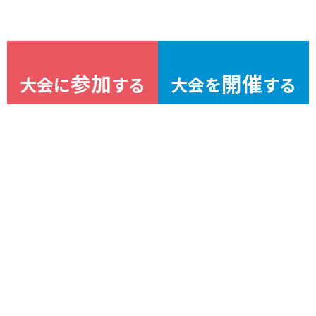
参加
開催
大会に
する
大会を
する
大会に
参加しよう！